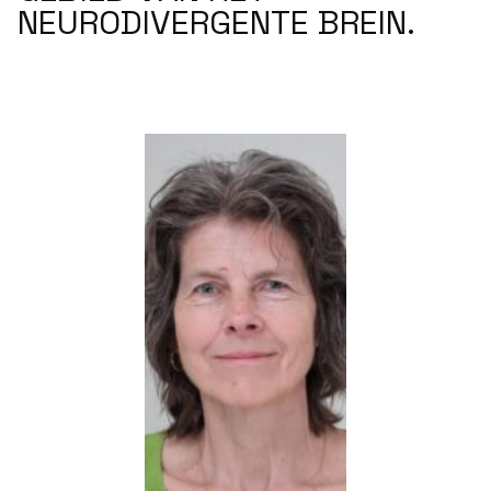
N
E
U
R
O
D
I
V
E
R
G
E
N
T
E
B
R
E
I
N
.