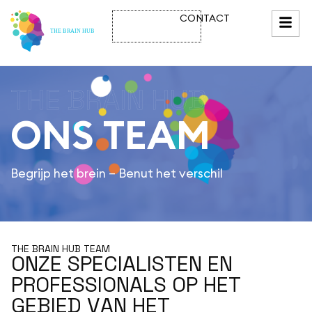
CONTACT
BESLISTOOL
THE BRAIN HUB
O
N
S
T
E
A
M
Begrijp het brein – Benut het verschil
THE BRAIN HUB TEAM
O
N
Z
E
S
P
E
C
I
A
L
I
S
T
E
N
E
N
P
R
O
F
E
S
S
I
O
N
A
L
S
O
P
H
E
T
G
E
B
I
E
D
V
A
N
H
E
T