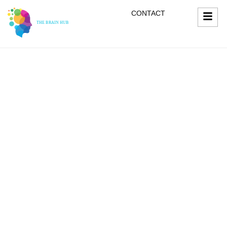
CONTACT
ONZE LEDEN
ONZE LEDEN
MARIËTTE
FEENSTRA
Coach en Trainer Neurodiversiteit Experience