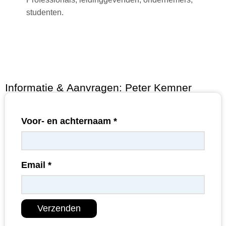
studenten.
I
n
f
o
r
m
a
t
i
e
&
A
a
n
v
r
a
g
e
n
:
P
e
t
e
r
K
e
m
n
e
r
Voor- en achternaam
*
Email
*
Verzenden